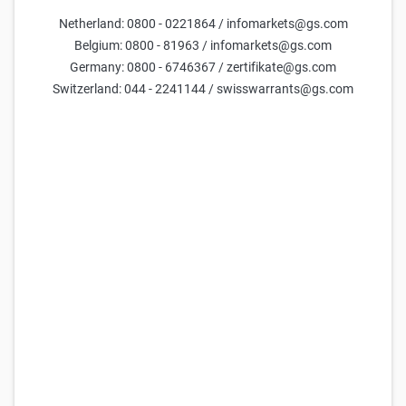
Goldman Sachs Team
Netherland: 0800 - 0221864 / infomarkets@gs.com
11 Ağu 2022
Belgium: 0800 - 81963 / infomarkets@gs.com
Germany: 0800 - 6746367 / zertifikate@gs.com
3 Ocak 2022 tarihinde tüm zamanların zirvesini gören
Switzerland: 044 - 2241144 / swisswarrants@gs.com
S&P 500 endeksi akabinde dalgalı bir performans
sergiledi ve piyasalarda, hisse senedi endeksinin
yeniden kendini bulması için neler gerektiği sorusunu
ortaya çıkarttı. Goldman Sachs Piyasa Stratejisti Vicki
Chang bu soruyu yanıtlamak üzere S&P 500’ün zirveye
çıkıp dibi gördükten sonra %15’in üzerinde düzeltme
gerçekleştirdiği trendleri inceledi.
Sonuç olarak da görüldü ki, piyasalarda bir çöküş
yaşanmasına yakın tarihlerde, hem daha esnek bir para
politikasına yönelim oluyor hem de faaliyetlerde düşüş
yaşanıyor. Ama hisse senetlerinin, büyük çöküşler
yaşadıktan sonra diplerde de olsa istikrarlı bir seviyeye
ulaşması için bu iki koşuldan hangisinin gerektiği,
düzeltmenin doğasına bağlı olarak değişebiliyor.