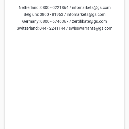
Bu çerezler, Web Sitemizin doğru çalışması için gerekli olup, bu
Netherland: 0800 - 0221864 / infomarkets@gs.com
nedenle zorunludur. Güvenli oturum açma, oturumunuzu ve dil
Belgium: 0800 - 81963 / infomarkets@gs.com
tercihinizi hatırlama ve Web Sitesini dolandırıcılık veya kötüye
Germany: 0800 - 6746367 / zertifikate@gs.com
kullanım girişiminden koruma gibi temel Web Sitesi özelliklerini
Switzerland: 044 - 2241144 / swisswarrants@gs.com
etkinleştirirler.
Analitik çerezler
Analitik çerezler, Web Sitemizi kullanımınızı (örn. sayfa
görüntüleme, indirme, tıklama) analiz etmemize olanak tanır,
böylece Web Sitemizin işlevselliğini iyileştirebilir ve size daha iyi ve
kişisel bir kullanıcı deneyimini sağlayabiliriz. Analitik çerezler
tercihe bağlıdır.
Analitik çerezlere izin ver
Ayarları kaydet