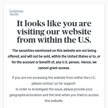
It looks like you are
Geri
visiting our website
from within the U.S.
Çerez Tercihleri
The securities mentioned on this website are not being
Çerez kullanımımıza ilişkin olarak aşağıdaki açıklamalara bakınız.
offered, and will not be sold, within the United States or to, or
Çerez tercihlerinizi, aşağıdaki tuşları kullanarak yapın ve
for the account or benefit of, any U.S. person. Hence, we
“Gönder”e tıklayarak kaydedin. Her zaman rızanızı geri alabilir ve
cannot grant access.
tercihlerinizi değiştirebilirsiniz. Bu web sitesine ilişkin olarak,
“çerez” ifadesi, web işaretçisi, piksel etiketi, parmak izi ve web
If you are not accessing the website from within the U.S.,
depolama gibi her türlü teknolojiyi kapsamaktadır. Daha fazla
please contact us for support.
bilgi için
Gizlilik Politikamıza
bakınız.
In order to investigate the issue, please provide your
geographical location and the time when you tried to access
this website.
Zorunlu çerezler