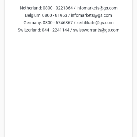
Netherland: 0800 - 0221864 / infomarkets@gs.com
Parametreler
Belgium: 0800 - 81963 / infomarkets@gs.com
Germany: 0800 - 6746367 / zertifikate@gs.com
Vadeye kalan gün
Switzerland: 044 - 2241144 / swisswarrants@gs.com
Dayanak varlık fiyatı
mevcut gösterge =
18,5
Volatilite (Yıllık):
mevcut gösterge =
50,0
Parametreleri sıfırla