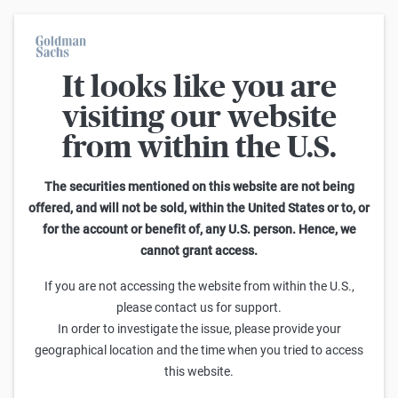
It looks like you are
Varant Hesaplayıcı
visiting our website
from within the U.S.
This calculator allows you to adjust different parameters and find
out how they affect the fair value of a warrant as well as its risk
characteristics, including omega, delta, vega, theta and gamma.
The securities mentioned on this website are not being
Please note that the fair values generated are purely illustrative and
offered, and will not be sold, within the United States or to, or
do not reflect the current or future prices of the warrants. To find out
for the account or benefit of, any U.S. person. Hence, we
how to read the changes in the risk characteristics, you can read the
cannot grant access.
Guide to the Goldman Sachs Calculator
.
Kısa Kodu girin veya ürün arayın
If you are not accessing the website from within the U.S.,
please contact us for support.
Kısa Kod: PESLE.V
ISIN: GB00BVJTYR95
HISSE
In order to investigate the issue, please provide your
Kullanıma uzaklık
Kullanım Fiyatı
Vade
Ratio
geographical location and the time when you tried to access
1,71
(
6,9
%)
23,10
30.04.2026
0,3
this website.