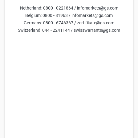
Netherland: 0800 - 0221864 / infomarkets@gs.com
Parametreler
Belgium: 0800 - 81963 / infomarkets@gs.com
Germany: 0800 - 6746367 / zertifikate@gs.com
Vadeye kalan gün
Switzerland: 044 - 2241144 / swisswarrants@gs.com
Dayanak varlık fiyatı
mevcut gösterge =
67,4
Volatilite (Yıllık):
mevcut gösterge =
50,0
Parametreleri sıfırla