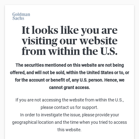
It looks like you are
Varant Hesaplayıcı
visiting our website
from within the U.S.
This calculator allows you to adjust different parameters and find
out how they affect the fair value of a warrant as well as its risk
characteristics, including omega, delta, vega, theta and gamma.
The securities mentioned on this website are not being
Please note that the fair values generated are purely illustrative and
offered, and will not be sold, within the United States or to, or
do not reflect the current or future prices of the warrants. To find out
for the account or benefit of, any U.S. person. Hence, we
how to read the changes in the risk characteristics, you can read the
cannot grant access.
Guide to the Goldman Sachs Calculator
.
Kısa Kodu girin veya ürün arayın
If you are not accessing the website from within the U.S.,
please contact us for support.
Kısa Kod: ABSVS.V
ISIN: GB00BTV66D44
HISSE
In order to investigate the issue, please provide your
Kullanıma uzaklık
Kullanım Fiyatı
Vade
Ratio
geographical location and the time when you tried to access
39,95
(
44,9
%)
49,10
30.01.2026
0,1
this website.