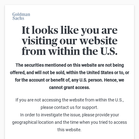
It looks like you are
Back
visiting our website
from within the U.S.
Legacy TR Docs
The securities mentioned on this website are not being
2025-26
2023-24
2022-23
2021-22
offered, and will not be sold, within the United States or to, or
for the account or benefit of, any U.S. person. Hence, we
cannot grant access.
• Sermaye Piyasası Aracı Notu (5 Ocak 2026 İhracı)
If you are not accessing the website from within the U.S.,
• Özet (5 Ocak 2026 İhracı)
please contact us for support.
In order to investigate the issue, please provide your
• Sermaye Piyasası Aracı Notu (25 Kasım 2025 İhracı)
geographical location and the time when you tried to access
• Özet (25 Kasım 2025 İhracı)
this website.